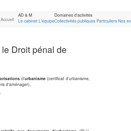
AD & M
Domaines d'activités
Accueil
Le cabinet
L'équipe
Collectivités publiques
Particuliers
Nos ex
 le Droit pénal de
orisations
d’
urbanisme
(certificat d’urbanisme,
rmis d'aménager),
e